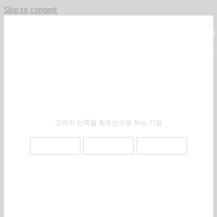
Skip to content
Company that puts customer
satisfaction first
고객의 만족을 최우선으로 하는 기업
한산이앤피 소개
인증현황
구축사례